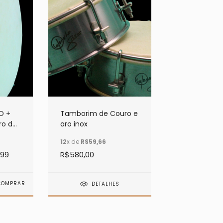
O +
Tamborim de Couro e
ro de
aro inox
nelas
12
x de
R$59,66
,99
R$580,00
aixeta
DETALHES