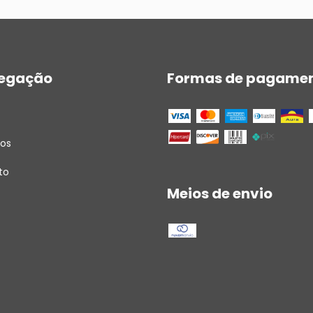
egação
Formas de pagame
tos
to
Meios de envio