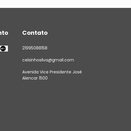
nto
Contato
21995088158
celsinhosilva@gmail.com
Avenida Vice Presidente José
Alencar 1500