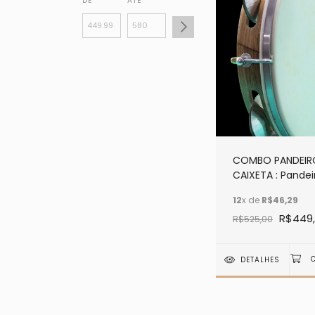
DE
ATÉ
COMBO PANDEIR
CAIXETA : Pandei
Couro com Plati
12
x de
R$46,29
de Flandres sem
R$449
Marchetaria + C
R$525,00
de Madeira
DETALHES