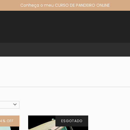
Conheça o meu CURSO DE PANDEIRO ONLINE
14
%
OFF
ESGOTADO