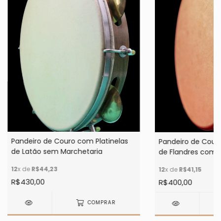
Pandeiro de Couro com Platinelas
Pandeiro de Couro
de Latão sem Marchetaria
de Flandres com 
12
x de
R$44,23
12
x de
R$41,15
R$430,00
R$400,00
COMPRAR